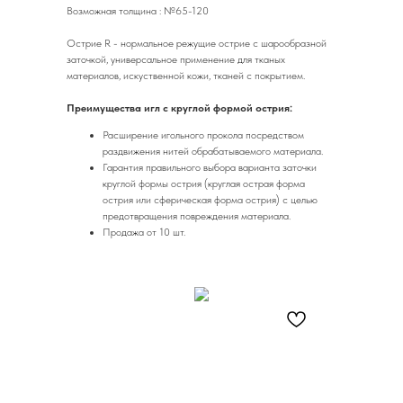
Возможная толщина : №65-120
Острие R - нормальное режущие острие с шарообразной
заточкой, универсальное применение для тканых
материалов, искуственной кожи, тканей с покрытием.
Преимущества игл с круглой формой острия:
Расширение игольного прокола посредством
раздвижения нитей обрабатываемого материала.
Гарантия правильного выбора варианта заточки
круглой формы острия (круглая острая форма
острия или сферическая форма острия) с целью
предотвращения повреждения материала.
Продажа от 10 шт.