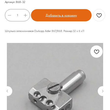
Артикул:
868-32
Добавить в корзину
Шпулька аллюминиевая Durkopp Adler 867/868. Размер:32 х 6 х11