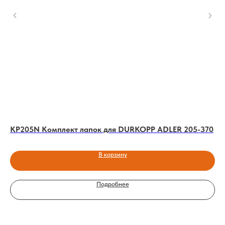
KP205N Комплект лапок для DURKOPP ADLER 205-370
KH
36
В корзину
Подробнее