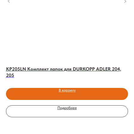
R
KP205LN Комплект лапок для DURKOPP ADLER 204,
См
205
DU
В корзину
Подробнее