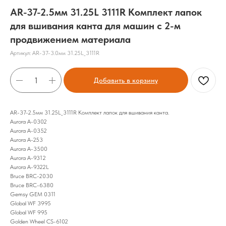
AR-37-2.5мм 31.25L 3111R Комплект лапок
для вшивания канта для машин с 2-м
продвижением материала
Артикул:
AR-37-3.0мм 31.25L_3111R
Добавить в корзину
AR-37-2.5мм 31.25L_3111R Комплект лапок для вшивания канта.
Aurora A-0302
Aurora A-0352
Aurora A-253
Aurora A-3500
Aurora A-9312
Aurora A-9322L
Bruce BRC-2030
Bruce BRC-6380
Gemsy GEM 0311
Global WF 3995
Global WF 995
Golden Wheel CS-6102