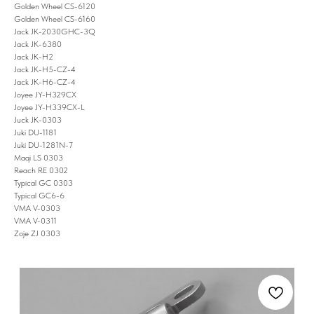
Golden Wheel CS-6120
Golden Wheel CS-6160
Jack JK-2030GHC-3Q
Jack JK-6380
Jack JK-H2
Jack JK-H5-CZ-4
Jack JK-H6-CZ-4
Joyee JY-H329CX
Joyee JY-H339CX-L
Juck JK-0303
Juki DU-1181
Juki DU-1281N-7
Maqi LS 0303
Reach RE 0302
Typical GC 0303
Typical GC6-6
VMA V-0303
VMA V-0311
Zoje ZJ 0303