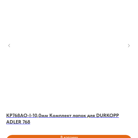
KP768AO-I-10,0мм Комплект лапок для DURKOPP
Шп
ADLER 768
В корзину