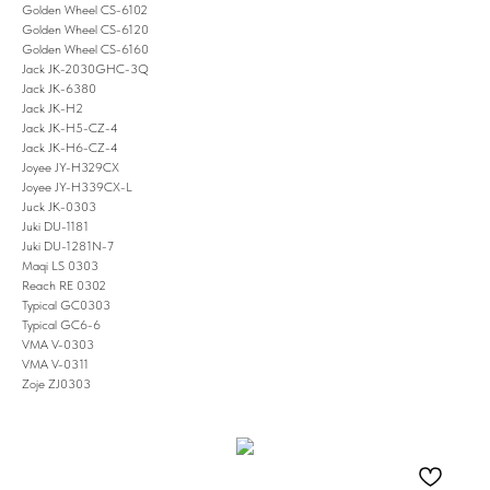
Golden Wheel CS-6102
Golden Wheel CS-6120
Golden Wheel CS-6160
Jack JK-2030GHC-3Q
Jack JK-6380
Jack JK-H2
Jack JK-H5-CZ-4
Jack JK-H6-CZ-4
Joyee JY-H329CX
Joyee JY-H339CX-L
Juck JK-0303
Juki DU-1181
Juki DU-1281N-7
Maqi LS 0303
Reach RE 0302
Typical GC0303
Typical GC6-6
VMA V-0303
VMA V-0311
Zoje ZJ0303