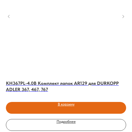
ER
KH367PL-4.0B Комплект лапок AR129 для DURKOPP
KP
ADLER 367, 467, 767
AD
В корзину
Подробнее