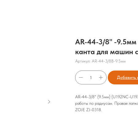
AR-44-3/8" -9.5мм
канта для машин 
Артикул:
AR-44-3/8B-9.5мм
Добавить 
AR-44-3/8" (9.5мм) (U192NC-U193
работы по радиусам. Правая лапка
ZOJE ZJ-0318.