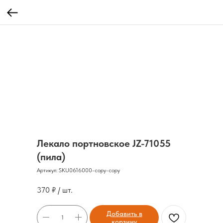
Лекало портновское JZ-71055
(пила)
Артикул:
SKU0616000-copy-copy
370
₽ / шт.
Добавить в
корзину