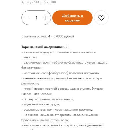
Артикул:
SKU05920100
Добавить в
корзину
В наличии размер 4 - 37000 рублей
Торс женский американский:
- изготовлен вручную с тщательной детализацией и
точностью;
- сжимаемые плечи, чтоб можно было надеть узкое изделие
без застежки ;
- жесткая основа (файбергласс) позволяет нагружать
манекены тяжелыми изделиями без перекосов и потери
равновесия;
- мягкий поверх жесткой основы, можно втыкать булавки,
идеален для наколки;
- обтянуты плотным льняным чехлом;
- выделенная чашка груди;
- рельефные швы фактически заменяют разметку;
- на манекенах можно отпаривать изделия, их можно
буквально мыть под струей воды;
- металлическая сетка-«юбка» для создания удлиненных