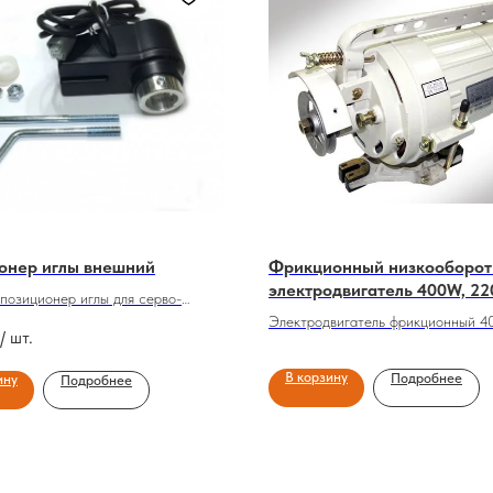
онер иглы внешний
Фрикционный низкооборо
электродвигатель 400W, 22
позиционер иглы для серво-
об./мин.
ей
Электродвигатель фрикционный 4
/ шт.
220V, 1425 об./мин.
В корзину
Подробнее
ину
Подробнее