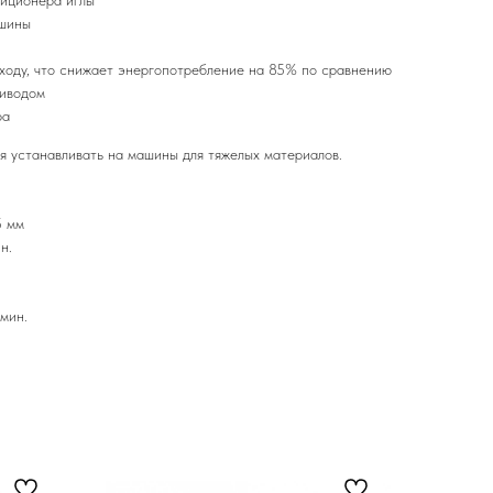
зиционера иглы
ашины
ходу, что снижает энергопотребление на 85% по сравнению
иводом
ра
 устанавливать на машины для тяжелых материалов.
5 мм
н.
мин.