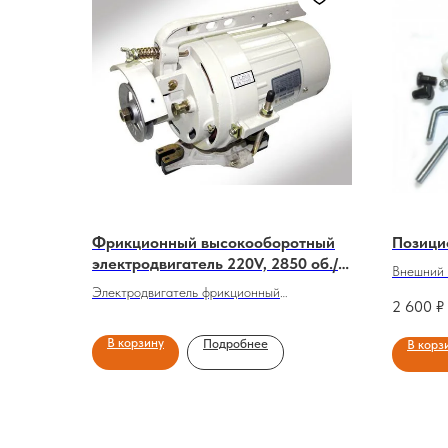
Фрикционный высокооборотный
Позици
электродвигатель 220V, 2850 об./
Внешний 
мин.
Электродвигатель фрикционный
двигател
2 600
₽ 
400W/220V, 2850 об./мин.
В корзину
Подробнее
В корз