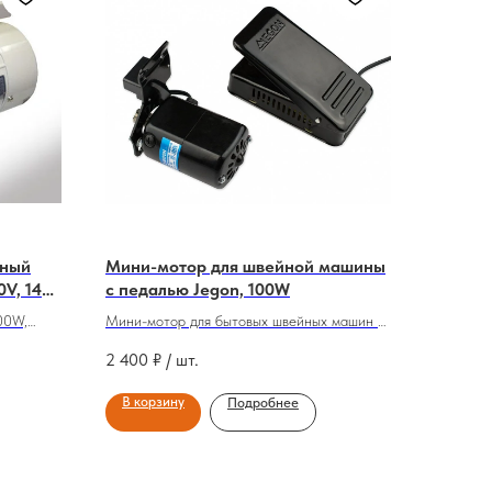
тный
Мини-мотор для швейной машины
0V, 1425
с педалью Jegon, 100W
00W,
Мини-мотор для бытовых швейных машин с
педалью
2 400
₽ / шт.
В корзину
Подробнее