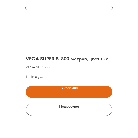
103
VEGA SUPER 8, 800 метров, цветные
VEGA 60
Водоотт
VEGA SUPER 8
VEGA 60WR
1 518
₽ / шт.
1 765
₽ / шт.
В корзину
Подробнее