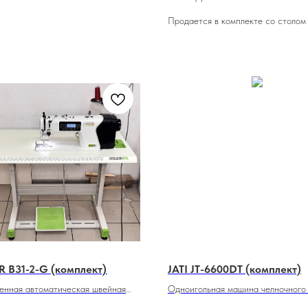
Продается в комплекте со столом
 B31-2-G (комплект)
JATI JT-6600DT (комплект)
нная автоматическая швейная
Одноигольная машина челночного
я легких, средних тканей,
автоматической обрезкой нитки,