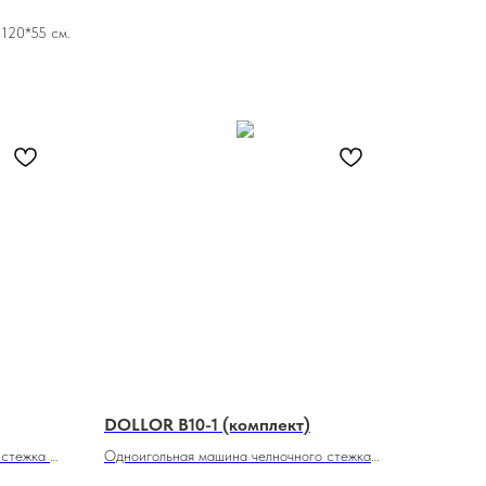
 120*55 см.
DOLLOR B10-1 (комплект)
 стежка с
Одноигольная машина челночного стежка
для легких, средних и среднетяжёлых