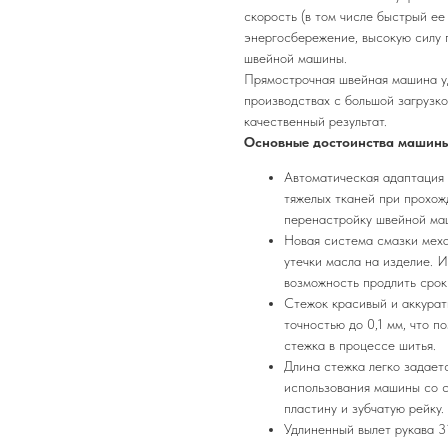
скорость (в том числе быстрый ее
энергосбережение, высокую силу 
швейной машины.
Прямострочная швейная машина уд
производствах с большой загрузко
качественный результат.
Основные достоинства машины
Автоматическая адаптация 
тяжелых тканей при прохож
перенастройку швейной ма
Новая система смазки меха
утечки масла на изделие. 
возможность продлить срок 
Стежок красивый и аккурат
точностью до 0,1 мм, что 
стежка в процессе шитья.
Длина стежка легко задаетс
использования машины со с
пластину и зубчатую рейку.
Удлиненный вылет рукава 3