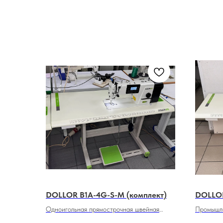
DOLLOR B1A-4G-S-M (комплект)
DOLLOR
Одноигольная прямострочная швейная
Промышле
машина челночного стежка с нижним
машина дл