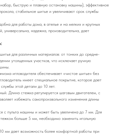
 набор, быструю и плавную остановку машины), эффективное
прокола, стабильное шитье и увеличивают срок службы
обна для работы дома, в ателье и на мелких и крупных
й, универсальна, надежна, производительна, дает
:
шитья для различных материалов: от тонких до средне-
дении утолщенных участков, что исключает ручную
шины.
низма игловодителя обеспечивает «чистое шитье» без
Игловодитель имеет специальное покрытие, которое дает
службы этой детали до 10 лет.
ный. Длина стежка регулируется шаговым двигателем, с
позволяет избежать самопроизвольного изменения длины
я с пульта машины и может быть увеличена до 7 мм. Для
тежком больше 5 мм, необходимо заменить игольную
10 мм дает возможность более комфортной работы при