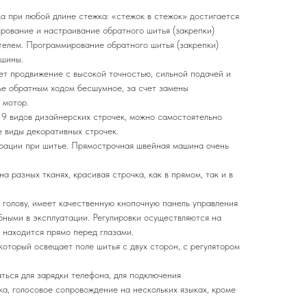
а при любой длине стежка: «стежок в стежок» достигается
ирование и настраивание обратного шитья (закрепки)
телем. Программирование обратного шитья (закрепки)
ашины.
т продвижение с высокой точностью, сильной подачей и
е обратным ходом бесшумное, за счет замены
 мотор.
9 видов дизайнерских строчек, можно самостоятельно
 виды декоративных строчек.
рации при шитье. Прямострочная швейная машина очень
а разных тканях, красивая строчка, как в прямом, так и в
в голову, имеет качественную кнопочную панель управления
бными в эксплуатации. Регулировки осуществляются на
 находится прямо перед глазами.
который освещает поле шитья с двух сторон, с регулятором
ться для зарядки телефона, для подключения
ка, голосовое сопровождение на нескольких языках, кроме