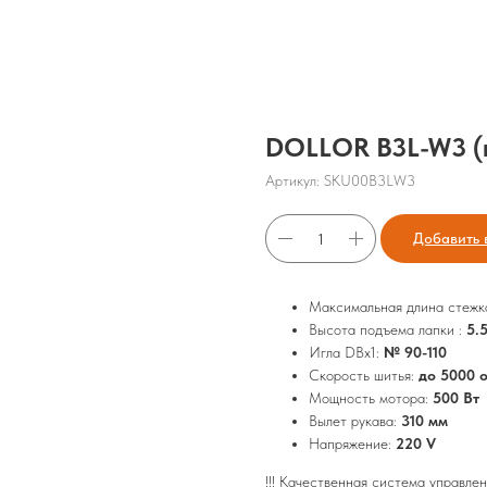
DOLLOR B3L-W3 (
Артикул:
SKU00B3LW3
Добавить 
Максимальная длина стежк
Высота подъема лапки :
5.
Игла DBx1:
№ 90-110
Скорость шитья:
до 5000 о
Мощность мотора:
500 Вт
Вылет рукава:
310 мм
Напряжение:
220 V
!!! Качественная система управле