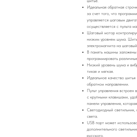
шитье.
Идеальная обратная строчк
за счет того, что программ
управляется шаговым двига
осуществляется с пульта м
Шаговый мотор контролируе
низким уровнем шума. Шить
электромагнита на шаговый
В память машины заложены 
программировать различные
Низкий уровень шума и виб
тихая и мягкая.
Идеальное качество шитья н
обратном направлении.
Пульт управления встроен 
с крупными клавишами, удо
панели управления, которая
Светодиодный светильник, 
света.
USB порт может использова
дополнительного светильни
русского.