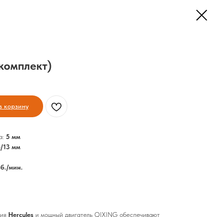
комплект)
в корзину
а:
5 мм
5/13 мм
б./мин.
ния
Hercules
и мощный двигатель QIXING обеспечивают