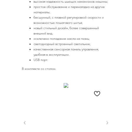
высокая надежность шьющих механизмов машины;
простое обслуживание и переналадка на другие
материалы;
бесшумный, с плавной регулировкой скорости и
возможностью пошагового шитья;
новый стильный дизайн, более совершенный
внешний вид;
исключено попадание масла на ткань;
светодиодный встроенный светильник;
качественная сенсорная панель управления,
удобная в эксплуатации.
USB порт.
В комплекте со столом.