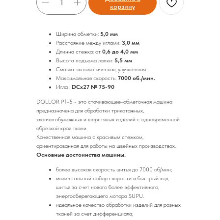
корзину
Ширина обметки:
5,0 мм
Расстояние между иглами:
3,0 мм
Длинна стежка: от
0,6 до 4,0 мм
Высота подъема лапки:
5,5 мм
Смазка: автоматическая, улучшенная
Максимальная скорость:
7000 об./мин.
Игла :
DCx27 № 75-90
DOLLOR P1-5 - это стачивающее-обметочная машина
предназначена для обработки трикотажных,
хлопчатобумажных и шерстяных изделий с одновременной
обрезкой края ткани.
Качественная машина с красивым стежком,
ориентированная для работы на швейных производствах.
Основные достоинства машины:
более высокая скорость шитья до 7000 об/мин;
моментальный набор скорости и быстрый ход
шитья за счет нового более эффективного,
энергосберегающего мотора SUPU.
идеальное качество обработки изделий для разных
тканей за счет дифференциала;