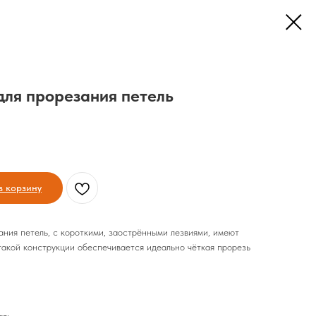
для прорезания петель
в корзину
ния петель, с короткими, заострёнными лезвиями, имеют
такой конструкции обеспечивается идеально чёткая прорезь