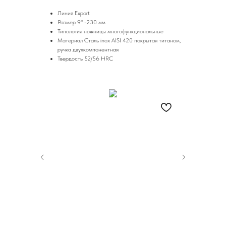
Линия Export
Размер 9" -230 мм
Типология ножницы многофункциональные
Материал Сталь inox AISI 420 покрытая титаном,
ручка двухкомпонентная
Твердость 52/56 HRC