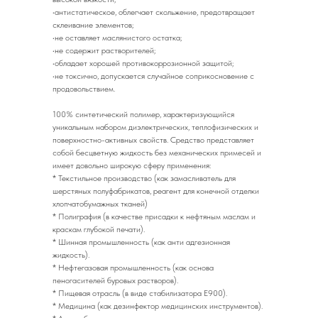
•антистатическое, облегчает скольжение, предотвращает
склеивание элементов;
•не оставляет маслянистого остатка;
•не содержит растворителей;
•обладает хорошей противокоррозионной защитой;
•не токсично, допускается случайное соприкосновение с
продовольствием.
100% синтетический полимер, характеризующийся
уникальным набором диэлектрических, теплофизических и
поверхностно-активных свойств. Средство представляет
собой бесцветную жидкость без механических примесей и
имеет довольно широкую сферу применения:
* Текстильное производство (как замасливатель для
шерстяных полуфабрикатов, реагент для конечной отделки
хлопчатобумажных тканей)
* Полиграфия (в качестве присадки к нефтяным маслам и
краскам глубокой печати).
* Шинная промышленность (как анти адгезионная
жидкость).
* Нефтегазовая промышленность (как основа
пеногасителей буровых растворов).
* Пищевая отрасль (в виде стабилизатора Е900).
* Медицина (как дезинфектор медицинских инструментов).