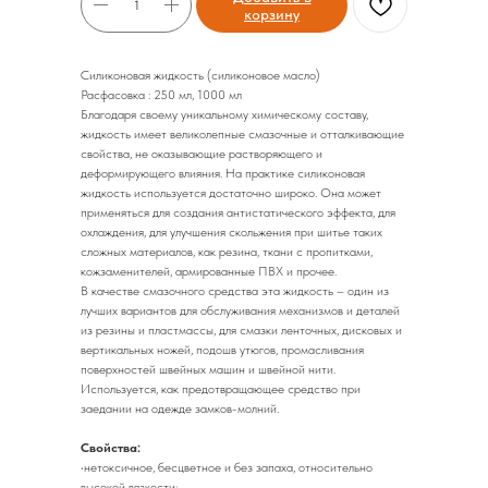
корзину
Cиликоновая жидкость (силиконовое масло)
Расфасовка : 250 мл, 1000 мл
Благодаря своему уникальному химическому составу,
жидкость имеет великолепные смазочные и отталкивающие
свойства, не оказывающие растворяющего и
деформирующего влияния. На практике силиконовая
жидкость используется достаточно широко. Она может
применяться для создания антистатического эффекта, для
охлаждения, для улучшения скольжения при шитье таких
сложных материалов, как резина, ткани с пропитками,
кожзаменителей, армированные ПВХ и прочее.
В качестве смазочного средства эта жидкость – один из
лучших вариантов для обслуживания механизмов и деталей
из резины и пластмассы, для смазки ленточных, дисковых и
вертикальных ножей, подошв утюгов, промасливания
поверхностей швейных машин и швейной нити.
Используется, как предотвращающее средство при
заедании на одежде замков-молний.
Свойства:
•нетоксичное, бесцветное и без запаха, относительно
высокой вязкости;