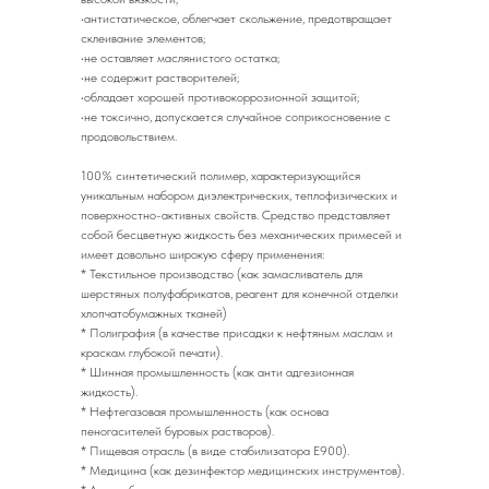
•антистатическое, облегчает скольжение, предотвращает
склеивание элементов;
•не оставляет маслянистого остатка;
•не содержит растворителей;
•обладает хорошей противокоррозионной защитой;
•не токсично, допускается случайное соприкосновение с
продовольствием.
100% синтетический полимер, характеризующийся
уникальным набором диэлектрических, теплофизических и
поверхностно-активных свойств. Средство представляет
собой бесцветную жидкость без механических примесей и
имеет довольно широкую сферу применения:
* Текстильное производство (как замасливатель для
шерстяных полуфабрикатов, реагент для конечной отделки
хлопчатобумажных тканей)
* Полиграфия (в качестве присадки к нефтяным маслам и
краскам глубокой печати).
* Шинная промышленность (как анти адгезионная
жидкость).
* Нефтегазовая промышленность (как основа
пеногасителей буровых растворов).
* Пищевая отрасль (в виде стабилизатора Е900).
* Медицина (как дезинфектор медицинских инструментов).