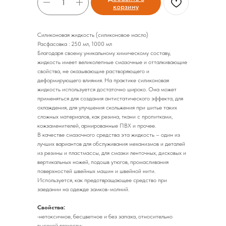
корзину
Cиликоновая жидкость (силиконовое масло)
Расфасовка : 250 мл, 1000 мл
Благодаря своему уникальному химическому составу,
жидкость имеет великолепные смазочные и отталкивающие
свойства, не оказывающие растворяющего и
деформирующего влияния. На практике силиконовая
жидкость используется достаточно широко. Она может
применяться для создания антистатического эффекта, для
охлаждения, для улучшения скольжения при шитье таких
сложных материалов, как резина, ткани с пропитками,
кожзаменителей, армированные ПВХ и прочее.
В качестве смазочного средства эта жидкость – один из
лучших вариантов для обслуживания механизмов и деталей
из резины и пластмассы, для смазки ленточных, дисковых и
вертикальных ножей, подошв утюгов, промасливания
поверхностей швейных машин и швейной нити.
Используется, как предотвращающее средство при
заедании на одежде замков-молний.
Свойства:
•нетоксичное, бесцветное и без запаха, относительно
высокой вязкости;