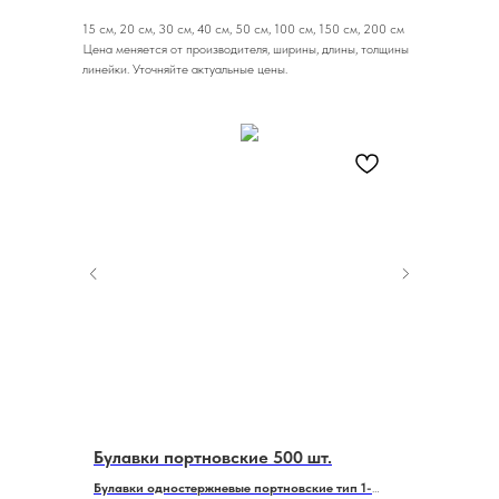
15 см, 20 см, 30 см, 40 см, 50 см, 100 см, 150 см, 200 см
Цена меняется от производителя, ширины, длины, толщины
линейки. Уточняйте актуальные цены.
ийся
Булавки портновские 500 шт.
Мел вос
треугол
нний, цвет
Булавки одностержневые портновские тип 1-