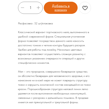
Добавить в
корзину
Расфасовка : 52 шт/кпаковка
Классический вариант портновского мела, выполненного в
удобной современной форме. Специальная утонченная
форма позволяет посредством данного мела наносить
достаточно тонкие и четкие контуры будущего раскроя.
Удобен для работы под линейку. Несколько цветовых
вариантов позволяют осуществлять сложную разметку с
возможным указанием очередности операций и других
специфических моментов.
Мел – это природное, совершенно безвредное средство;
он абсолютно безвреден для человеческого здоровья, и его
нанесение ни в коей мере не может повредить структуру
ткани и нарушить химический состав находящейся на ткани
краски. Порошкообразная структура меловой линии легко
удаляется после выполнения необходимых манипуляций,
связанных с раскроем и дальнейшим пошивом. В продаже
имеется мел прямоугольной и треугольной формы.