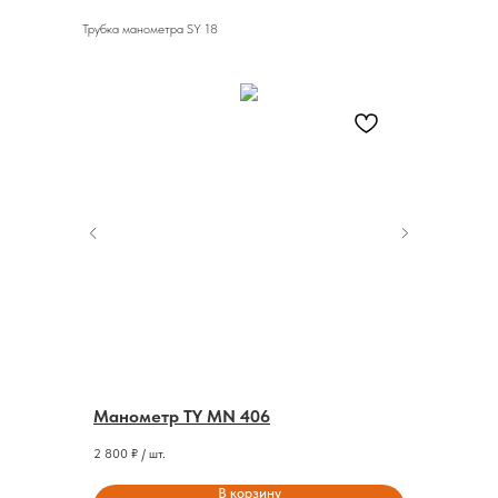
Трубка манометра SY 18
й до 300
Манометр TY MN 406
0
Клапан б
2 800
₽ / шт.
2 900
₽ / шт
В корзину