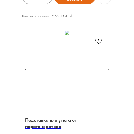
Кнопка включения TY ANH GNS1
Подставка для утюга от
Трубка 
йлера SY
парогенератора
BIDI 200