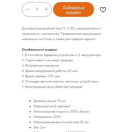
Добавить в
корзину
Дисковый раскройный нож JT- C70 с аккумулятором и
механизмом самозаточки. Предназначен для раскроя
небольших настилов, а также для подкроя изделий.
Особенности модели:
1. В комплекте зарядное устройство и 2 аккумулятора.
2. Портативен и не имеет провода.
3. Встроенная подсветка.
4. Время непрерывной работы 60 мин.
5. Время зарядки 120 мин.
6. Оснащен автоматическим заточным устройством.
7. Многогранный диск облегчает раскрой.
Диаметр диска 70 мм
Форма диска 8-гранный
Максимальная скорость 1000 об./мин.
Напряжение 220V
Максимальная высота настила 25 мм
Вес 2 кг