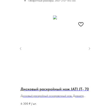
Габаритные размеры 360*310*185 мм
-BL
Дисковый раскройный нож JATI JT- 70
Раскройн
Дисковый раскройный осноровочный нож. Диаметр
Дисковый ра
диска 70 мм.
6 300
₽ / шт.
9 500
₽ / шт
и.