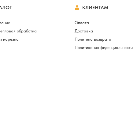
АЛОГ
КЛИЕНТАМ
вание
Оплата
тепловая обработка
Доставка
и нарезка
Политика возврата
Политика конфиденциальности
приспособления
 и расходники
вейные ARIANNA
ы
ики для швейных
 лазерная разметка
ля швей и
торов
ые материалы, клей
ва для установки
 фурнитуры