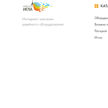
КАТ
Оборудо
Интернет-магазин
швейного оборудования
Влажно-
Раскрой 
Иглы
Лапки и 
Запчасти
Нитки ш
Манекен
Светильн
машин и
Мебель д
конструк
Смазочн
Лекала
Устройст
швейной