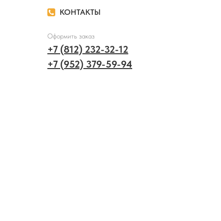
КОНТАКТЫ
Оформить заказ
+7 (812) 232-32-12
+7 (952) 379-59-94
Вопросы и сотрудничество
info@nevigla.ru
Адрес офлайн магазина
г. Санкт-Петербург,
ул. Большая Монетная, д. 3