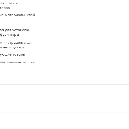
ля швей и
торов
ые материалы, клей
ва для установки
 фурнитуры
и инструменты для
ов-наладчиков
вующие товары
для швейных машин