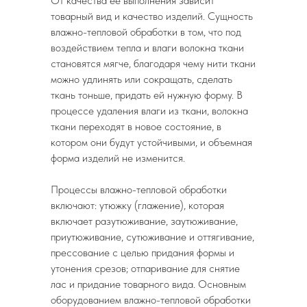
От качества ее выполнения зависит
товарный вид и качество изделий. Сущность
влажно-тепловой обработки в том, что под
воздействием тепла и влаги волокна ткани
становятся мягче, благодаря чему нити ткани
можно удлинять или сокращать, сделать
ткань тоньше, придать ей нужную форму. В
процессе удаления влаги из ткани, волокна
ткани переходят в новое состояние, в
котором они будут устойчивыми, и объемная
форма изделий не изменится.
Процессы влажно-тепловой обработки
включают: утюжку (глажение), которая
включает разутюживание, заутюживание,
приутюживание, сутюживание и оттягивание,
прессование с целью придания формы и
утонения срезов; отпаривание для снятие
лас и придание товарного вида. Основным
оборудованием влажно-тепловой обработки